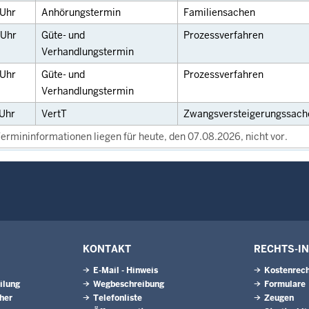
Uhr
Anhörungstermin
Familiensachen
Uhr
Güte- und
Prozessverfahren
Verhandlungstermin
Uhr
Güte- und
Prozessverfahren
Verhandlungstermin
Uhr
VertT
Zwangsversteigerungssach
ermininformationen liegen für heute, den 07.08.2026, nicht vor.
KONTAKT
RECHTS-I
E-Mail - Hinweis
Kostenrech
ilung
Wegbeschreibung
Formulare
eher
Telefonliste
Zeugen