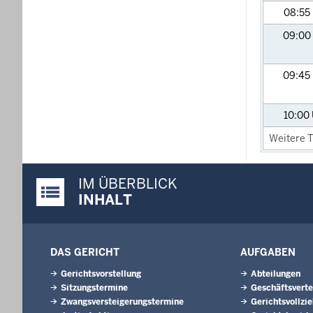
08:55
09:00
09:45
10:00
Weitere T
IM ÜBERBLICK
Justiz-Portal im Überblick:
INHALT
DAS GERICHT
AUFGABEN
Gerichtsvorstellung
Abteilungen
Sitzungstermine
Geschäftsverte
Zwangsversteigerungs­termine
Gerichtsvollzi