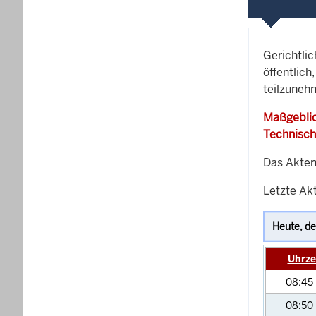
Gerichtli
öffentlich
teilzuneh
Maßgeblic
Technisch
Das Akten
Letzte Akt
Uhrze
08:45
08:50