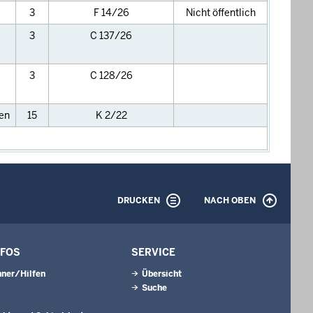
3
F 14/26
Nicht öffentlich
3
C 137/26
3
C 128/26
en
15
K 2/22
DRUCKEN
NACH OBEN
NFOS
SERVICE
ner/Hilfen
Übersicht
Suche