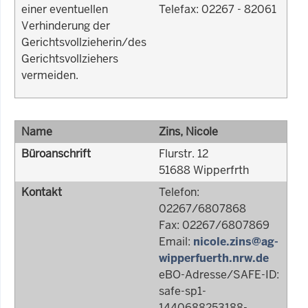
einer eventuellen
Telefax: 02267 - 82061
Verhinderung der
Gerichtsvollzieherin/des
Gerichtsvollziehers
vermeiden.
Name
Zins, Nicole
Büroanschrift
Flurstr. 12
51688 Wipperfrth
Kontakt
Telefon:
02267/6807868
Fax: 02267/6807869
Email:
nicole.zins@ag-
wipperfuerth.nrw.de
eBO-Adresse/SAFE-ID:
safe-sp1-
1440688253188-