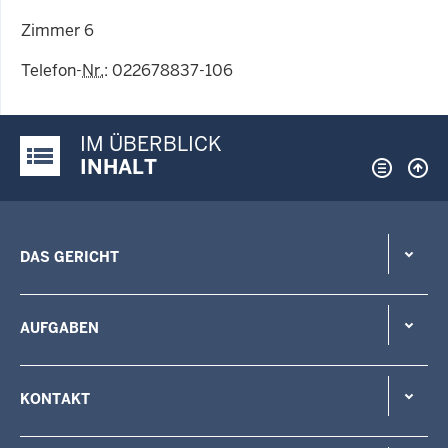
Zimmer 6
Telefon-
Nr.
: 022678837-106
IM ÜBERBLICK
Justiz-Portal im Überblick:
INHALT
DAS GERICHT
AUFGABEN
KONTAKT