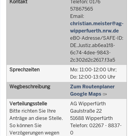
Kontakt
Telefon: 0176
57867565
Email:
christian.meister@ag-
wipperfuerth.nrw.de
eBO-Adresse/SAFE-ID:
DE.Justiz.ab6ea1f8-
6c74-4dee-9843-
2c302d2c2617.f3a5
Sprechzeiten
Mo: 11:00-12:00 Uhr;
Do: 12:00-13:00 Uhr
Wegbeschreibung
Zum Routenplaner
Google Maps
Verteilungsstelle
AG Wipperfürth
Bitte richten Sie Ihre
Gaulstraße 22
Anträge an diese Stelle.
51688 Wipperfürth
So können Sie
Telefon: 02267 - 8837-
Verzögerungen wegen
0