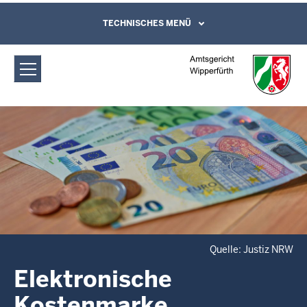
Direkt zum Inhalt
Amtsgericht Wipperfürth:
TECHNISCHES MENÜ
Leichte Sprache, Gebärdensprachenvideo
und Kontaktformular
Elektronische Kostenmarke
Quelle: Justiz NRW
Elektronische
Kostenmarke